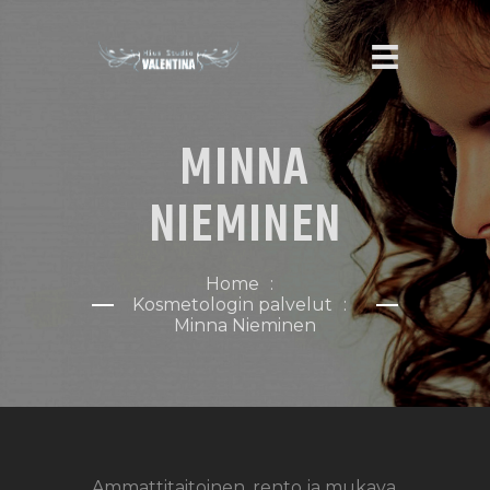
MINNA
ETUSIVU
NIEMINEN
PALVELUT
MEISTÄ
Home
VARAA AIKA
Kosmetologin palvelut
Minna Nieminen
PORTFOLIO
OTA YHTEYTTÄ
Ammattitaitoinen ,rento ja mukava